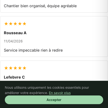
Chantier bien organisé, équipe agréable
★★★★★
Rousseau A
11/04/2026
Service impeccable rien à redire
★★★★★
Lefebvre C
11/04/2026
Nous utilisons uniquement les cookies essentiels pour
améliorer votre expérience.
En savoir plus
Très satisfaite, résultat au-delà de mes attentes
Accepter