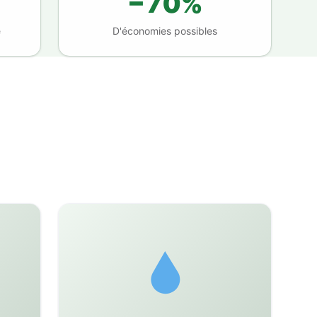
−70%
e
D'économies possibles